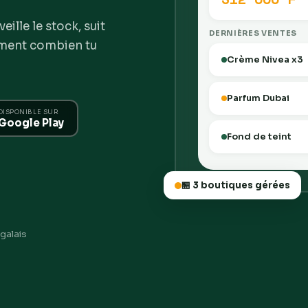
ille le stock, suit
DERNIÈRES VENTES
tement combien tu
Crème Nivea x3
Parfum Dubai
DISPONIBLE SUR
Google Play
Fond de teint
🏪 3 boutiques gérées
galais