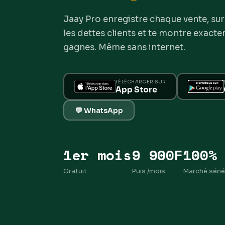
Jaay Pro enregistre chaque vente, surve
les dettes clients et te montre exac
gagnes. Même sans internet.
TÉLÉCHARGER SUR
App Store
💬 WhatsApp
1er mois
9 900F
100%
Gratuit
Puis /mois
Marché séné