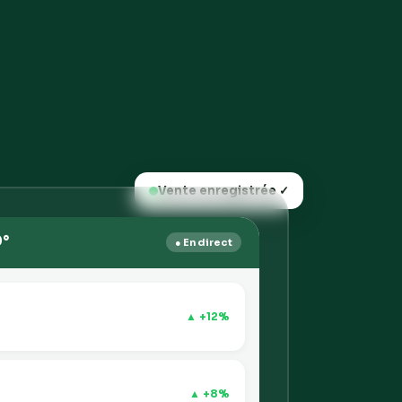
Vente enregistrée ✓
0°
● En direct
▲ +12%
▲ +8%