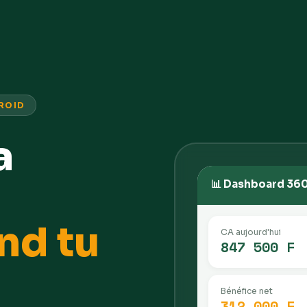
ROID
a
📊 Dashboard 36
nd tu
CA aujourd'hui
847 500 F
Bénéfice net
312 000 F