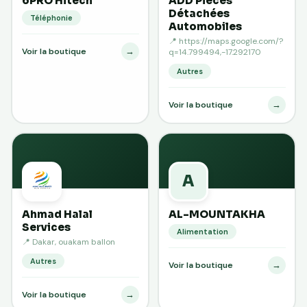
6PRO Hitech
ADD Pieces
Détachées
Téléphonie
Automobiles
📍 https://maps.google.com/?
→
Voir la boutique
q=14.799494,-17.292170
Autres
→
Voir la boutique
A
Ahmad Halal
AL-MOUNTAKHA
Services
Alimentation
📍 Dakar, ouakam ballon
Autres
→
Voir la boutique
→
Voir la boutique