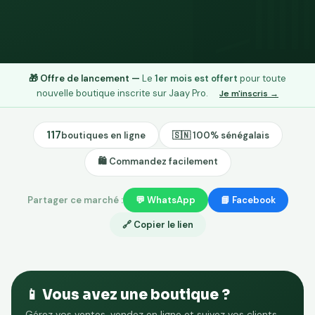
🛍
🎁 Offre de lancement —
Le
1er mois est offert
pour toute
nouvelle boutique inscrite sur Jaay Pro.
Je m'inscris →
117
boutiques en ligne
🇸🇳 100% sénégalais
🛍️ Commandez facilement
Partager ce marché :
💬 WhatsApp
📘 Facebook
🔗 Copier le lien
📱 Vous avez une boutique ?
Gérez vos ventes, vendez en ligne et suivez vos clients