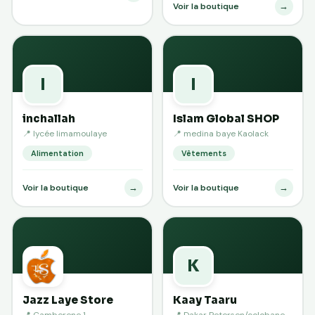
→
Voir la boutique
I
I
inchallah
Islam Global SHOP
📍 lycée limamoulaye
📍 medina baye Kaolack
Alimentation
Vêtements
→
→
Voir la boutique
Voir la boutique
K
Jazz Laye Store
Kaay Taaru
📍 Camberene 1
📍 Dakar Petersen/colobane