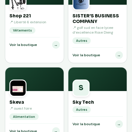
Shop 221
SISTER’S BUSINESS
COMPANY
📍 Liberté 6 extension
📍 golf sud en face lycee
Vêtements
d’excellence Rose Dieng
Autres
→
Voir la boutique
→
Voir la boutique
S
Skeva
Sky Tech
📍 ouest foire
Autres
Alimentation
→
Voir la boutique
→
Voir la boutique