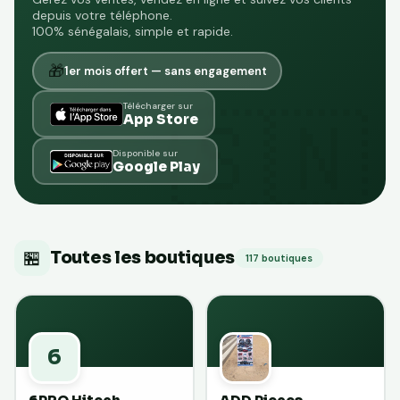
depuis votre téléphone.
100% sénégalais, simple et rapide.
🎁
1er mois offert — sans engagement
Télécharger sur
App Store
Disponible sur
Google Play
🏪
Toutes les boutiques
117 boutiques
6