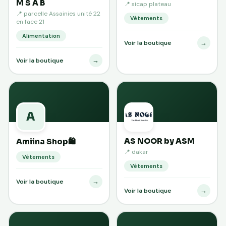
M S A B
📍 sicap plateau
📍 parcelle Assainies unité 22
Vêtements
en face 21
Alimentation
→
Voir la boutique
→
Voir la boutique
A
AS NOOR by ASM
Amiina Shop🛍️
📍 dakar
Vêtements
Vêtements
→
Voir la boutique
→
Voir la boutique