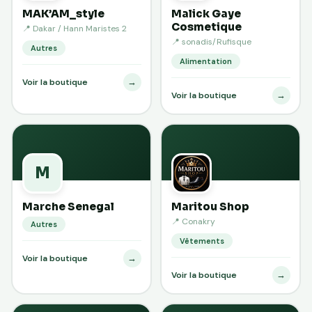
MAK’AM_style
Malick Gaye
Cosmetique
📍 Dakar / Hann Maristes 2
📍 sonadis/Rufisque
Autres
Alimentation
→
Voir la boutique
→
Voir la boutique
M
Marche Senegal
Maritou Shop
📍 Conakry
Autres
Vêtements
→
Voir la boutique
→
Voir la boutique