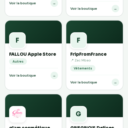
→
Voir la boutique
→
Voir la boutique
F
F
FALLOU Apple Store
FripFromFrance
📍 Zac Mbao
Autres
Vêtements
→
Voir la boutique
→
Voir la boutique
G
glam cosmétique
GNEGNO’S Delices