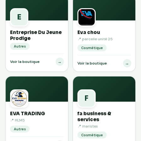
E
Entreprise Du Jeune
Eva chou
Prodige
📍 parcelle unité 25
Autres
Cosmétique
→
Voir la boutique
→
Voir la boutique
F
EVA TRADING
fa business &
services
📍 HLM5
📍 maristes
Autres
Cosmétique