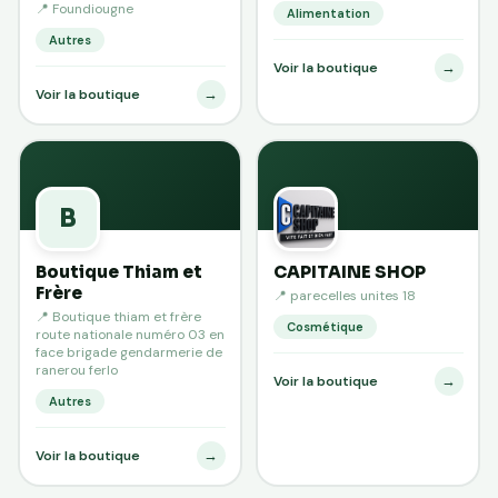
📍 Foundiougne
Alimentation
Autres
→
Voir la boutique
→
Voir la boutique
B
Boutique Thiam et
CAPITAINE SHOP
Frère
📍 parecelles unites 18
📍 Boutique thiam et frère
Cosmétique
route nationale numéro 03 en
face brigade gendarmerie de
ranerou ferlo
→
Voir la boutique
Autres
→
Voir la boutique