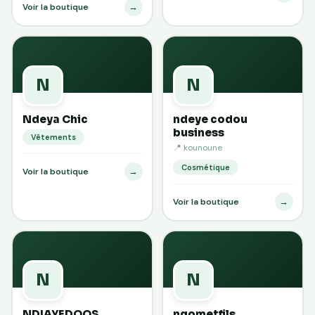
→
Voir la boutique
N
N
Ndeya Chic
ndeye codou
business
Vêtements
📍 kounoune
Cosmétique
→
Voir la boutique
→
Voir la boutique
N
N
NDIAYEDOOS
ngometfils