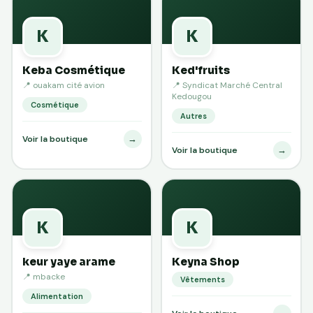
K
K
Keba Cosmétique
Ked'fruits
📍 ouakam cité avion
📍 Syndicat Marché Central
Kedougou
Cosmétique
Autres
→
Voir la boutique
→
Voir la boutique
K
K
keur yaye arame
Keyna Shop
📍 mbacke
Vêtements
Alimentation