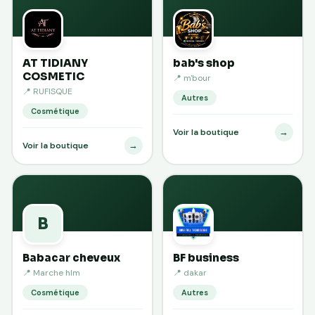
AT TIDIANY
bab's shop
COSMETIC
📍 m'bour
📍 RUFISQUE
Autres
Cosmétique
→
Voir la boutique
→
Voir la boutique
B
Babacar cheveux
BF business
📍 Marche hlm
📍 dakar
Cosmétique
Autres