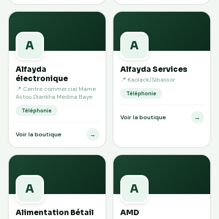
A
A
Alfayda
Alfayda Services
électronique
📍 Kaolack/Sibassor
📍 Centre commercial Mame
Téléphonie
Astou Diankha Medina Baye
Téléphonie
→
Voir la boutique
→
Voir la boutique
A
A
Alimentation Bétail
AMD