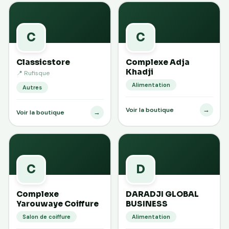
C
C
Classicstore
Complexe Adja
Khadji
📍 Rufisque
Alimentation
Autres
→
Voir la boutique
→
Voir la boutique
C
D
Complexe
DARADJI GLOBAL
Yarouwaye Coiffure
BUSINESS
Salon de coiffure
Alimentation