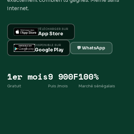
exactement combien tu gagnes. Même sans
internet.
TÉLÉCHARGER SUR
App Store
DISPONIBLE SUR
💬 WhatsApp
Google Play
1er mois
9 900F
100%
Gratuit
Puis /mois
Marché sénégalais