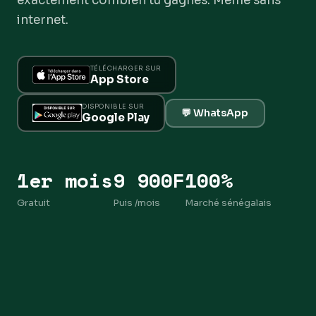
exactement combien tu gagnes. Même sans
internet.
TÉLÉCHARGER SUR
App Store
DISPONIBLE SUR
💬 WhatsApp
Google Play
1er mois
9 900F
100%
Gratuit
Puis /mois
Marché sénégalais