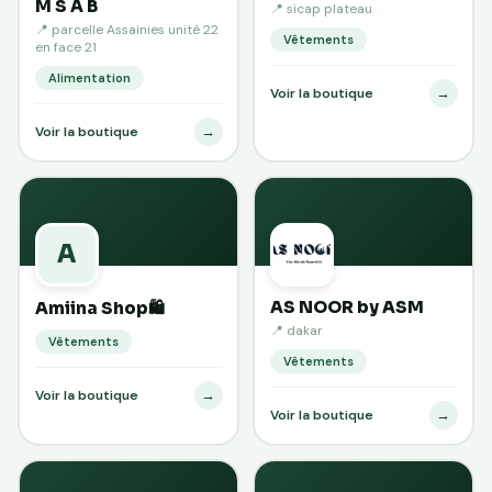
M S A B
📍 sicap plateau
📍 parcelle Assainies unité 22
Vêtements
en face 21
Alimentation
→
Voir la boutique
→
Voir la boutique
A
AS NOOR by ASM
Amiina Shop🛍️
📍 dakar
Vêtements
Vêtements
→
Voir la boutique
→
Voir la boutique