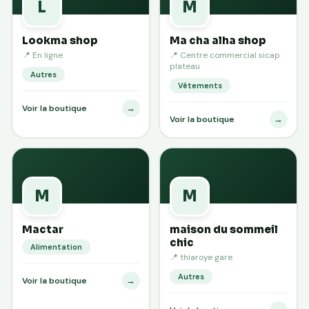
L
M
Lookma shop
Ma cha alha shop
📍 En ligne
📍 Centre commercial sicap
plateau
Autres
Vêtements
→
Voir la boutique
→
Voir la boutique
M
M
Mactar
maison du sommeil
chic
Alimentation
📍 thiaroye gare
Autres
→
Voir la boutique