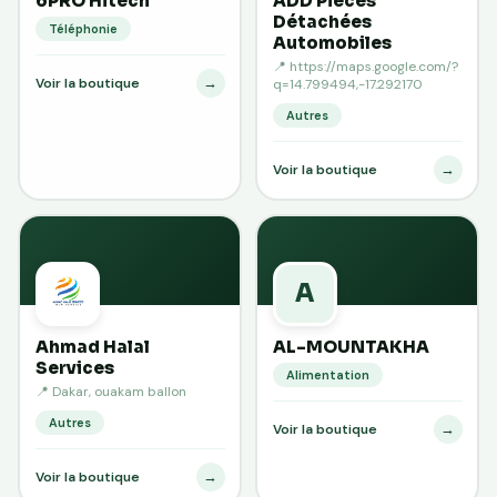
6PRO Hitech
ADD Pieces
Détachées
Téléphonie
Automobiles
📍 https://maps.google.com/?
→
Voir la boutique
q=14.799494,-17.292170
Autres
→
Voir la boutique
A
Ahmad Halal
AL-MOUNTAKHA
Services
Alimentation
📍 Dakar, ouakam ballon
Autres
→
Voir la boutique
→
Voir la boutique