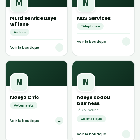
M
N
Multi service Baye
NBS Services
willane
Téléphonie
Autres
→
Voir la boutique
→
Voir la boutique
N
N
Ndeya Chic
ndeye codou
business
Vêtements
📍 kounoune
Cosmétique
→
Voir la boutique
→
Voir la boutique