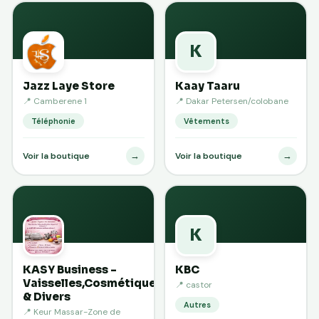
K
Jazz Laye Store
Kaay Taaru
📍 Camberene 1
📍 Dakar Petersen/colobane
Téléphonie
Vêtements
→
→
Voir la boutique
Voir la boutique
K
KASY Business -
KBC
Vaisselles,Cosmétiques
📍 castor
& Divers
Autres
📍 Keur Massar-Zone de