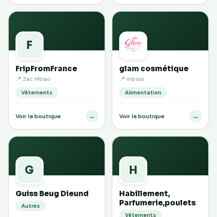
F
FripFromFrance
glam cosmétique
📍 Zac Mbao
📍 mbour
Vêtements
Alimentation
→
→
Voir la boutique
Voir la boutique
G
H
Guiss Beug Dieund
Habillement,
Parfumerie,poulets
Autres
Vêtements