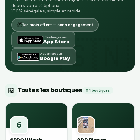
depuis votre téléphone.
100% sénégalais, simple et rapide.
🎁
1er mois offert — sans engagement
Télécharger sur
App Store
Disponible sur
Google Play
🏪
Toutes les boutiques
114 boutiques
6