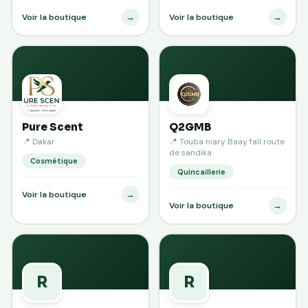
→
→
Voir la boutique
Voir la boutique
Pure Scent
Q2GMB
📍 Dakar
📍 Touba niary Baay fall route
de sandika
Cosmétique
Quincaillerie
→
Voir la boutique
→
Voir la boutique
R
R