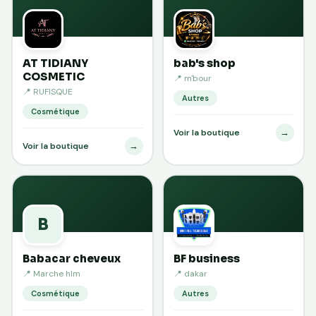
AT TIDIANY
bab's shop
COSMETIC
📍 m'bour
📍 RUFISQUE
Autres
Cosmétique
→
Voir la boutique
→
Voir la boutique
B
Babacar cheveux
BF business
📍 Marche hlm
📍 dakar
Cosmétique
Autres