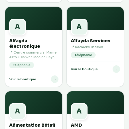
A
A
Alfayda
Alfayda Services
électronique
📍 Kaolack/Sibassor
📍 Centre commercial Mame
Téléphonie
Astou Diankha Medina Baye
Téléphonie
→
Voir la boutique
→
Voir la boutique
A
A
Alimentation Bétail
AMD