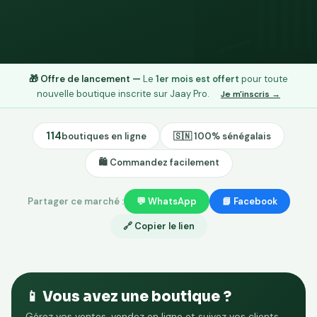
🛍
🎁 Offre de lancement —
Le
1er mois est offert
pour toute
nouvelle boutique inscrite sur Jaay Pro.
Je m'inscris →
114
boutiques en ligne
🇸🇳 100% sénégalais
🛍️ Commandez facilement
Partager ce marché :
💬 WhatsApp
📘 Facebook
🔗 Copier le lien
📱 Vous avez une boutique ?
Gérez vos ventes, vendez en ligne et suivez vos clients