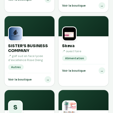
→
Voir la boutique
SISTER’S BUSINESS
Skeva
COMPANY
📍 ouest foire
📍 golf sud en face lycee
Alimentation
d’excellence Rose Dieng
Autres
→
Voir la boutique
→
Voir la boutique
S