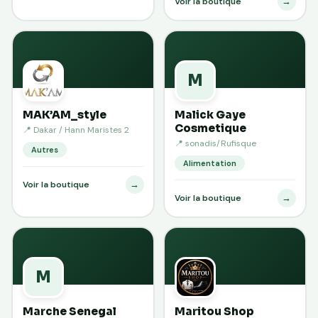
→
Voir la boutique
M
MAK’AM_style
Malick Gaye
Cosmetique
📍 Dakar / Hann Maristes 2
📍 sonadis/Rufisque
Autres
Alimentation
→
Voir la boutique
→
Voir la boutique
M
Marche Senegal
Maritou Shop