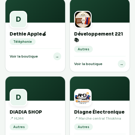
D
Dethie Apple🍎
Développement 221
📚
Téléphonie
Autres
→
Voir la boutique
→
Voir la boutique
D
DIADIA SHOP
Diagne Électronique
📍 HLM4
📍 Marche central Thiokhna
Autres
Autres