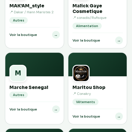
MAK’AM_style
Malick Gaye
Cosmetique
📍 Dakar / Hann Maristes 2
📍 sonadis/Rufisque
Autres
Alimentation
→
Voir la boutique
→
Voir la boutique
M
Marche Senegal
Maritou Shop
📍 Conakry
Autres
Vêtements
→
Voir la boutique
→
Voir la boutique