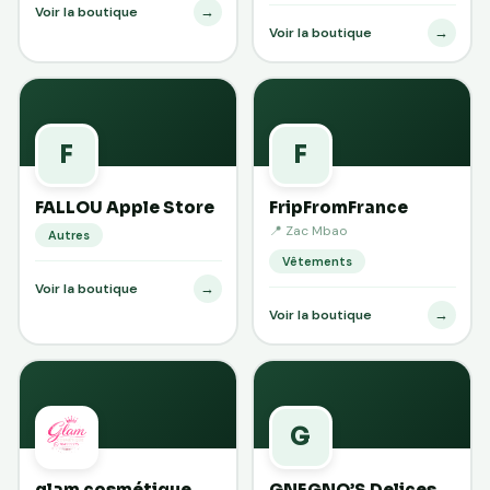
→
Voir la boutique
→
Voir la boutique
F
F
FALLOU Apple Store
FripFromFrance
📍 Zac Mbao
Autres
Vêtements
→
Voir la boutique
→
Voir la boutique
G
glam cosmétique
GNEGNO’S Delices