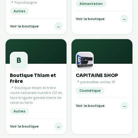
📍 Foundiougne
Alimentation
Autres
→
Voir la boutique
→
Voir la boutique
B
Boutique Thiam et
CAPITAINE SHOP
Frère
📍 parecelles unites 18
📍 Boutique thiam et frère
Cosmétique
route nationale numéro 03 en
face brigade gendarmerie de
ranerou ferlo
→
Voir la boutique
Autres
→
Voir la boutique