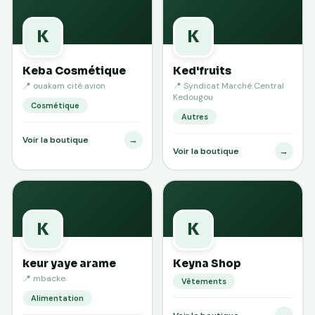
K
K
Keba Cosmétique
Ked'fruits
📍 ouakam cité avion
📍 Syndicat Marché Central
Kedougou
Cosmétique
Autres
→
Voir la boutique
→
Voir la boutique
K
K
keur yaye arame
Keyna Shop
📍 mbacke
Vêtements
Alimentation