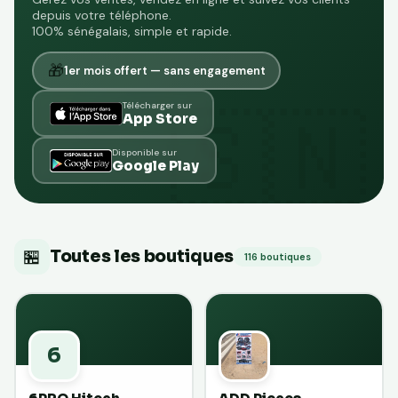
depuis votre téléphone.
100% sénégalais, simple et rapide.
🎁
1er mois offert — sans engagement
Télécharger sur
App Store
Disponible sur
Google Play
🏪
Toutes les boutiques
116 boutiques
6