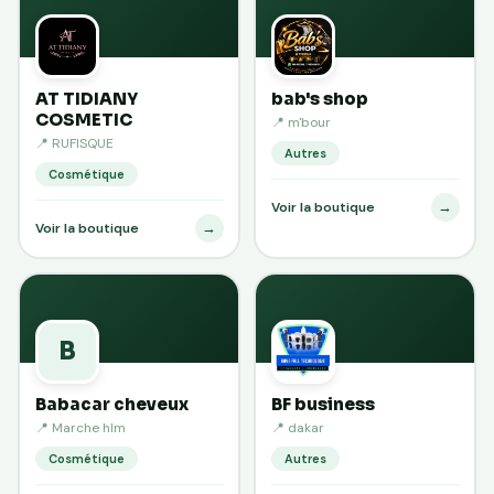
AT TIDIANY
bab's shop
COSMETIC
📍 m'bour
📍 RUFISQUE
Autres
Cosmétique
→
Voir la boutique
→
Voir la boutique
B
Babacar cheveux
BF business
📍 Marche hlm
📍 dakar
Cosmétique
Autres