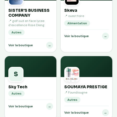
SISTER’S BUSINESS
Skeva
COMPANY
📍 ouest foire
📍 golf sud en face lycee
Alimentation
d’excellence Rose Dieng
Autres
→
Voir la boutique
→
Voir la boutique
S
Sky Tech
SOUMAYA PRESTIGE
📍 Foundiougne
Autres
Autres
→
Voir la boutique
→
Voir la boutique