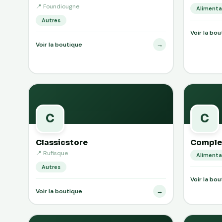
📍 Foundiougne
Alimenta
Autres
Voir la bo
→
Voir la boutique
C
C
Classicstore
Complex
📍 Rufisque
Alimenta
Autres
Voir la bo
→
Voir la boutique