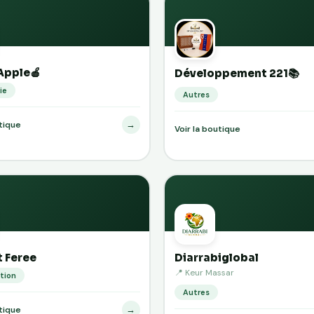
Apple🍎
Développement 221📚
ie
Autres
→
utique
Voir la boutique
t Feree
Diarrabiglobal
📍 Keur Massar
tion
Autres
→
utique