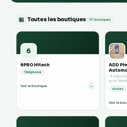
🏪
Toutes les boutiques
117 boutiques
6
6PRO Hitech
ADD Pi
Automo
Téléphonie
📍 https:/
q=14.79949
→
Voir la boutique
Autres
Voir la bo