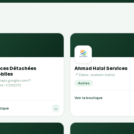
eces Détachées
Ahmad Halal Services
biles
📍 Dakar, ouakam ballon
/maps.google.com/?
Autres
4,-17.292170
Voir la boutique
→
utique