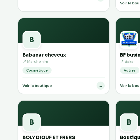
Voir la bo
B
Babacar cheveux
BF busi
📍 Marche hlm
📍 dakar
Cosmétique
Autres
→
Voir la boutique
Voir la bo
B
B
BOLY DIOUF ET FRERS
Boutiqu