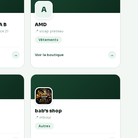
A
A B
AMD
ce 21
📍 sicap plateau
Vêtements
→
→
Voir la boutique
bab's shop
📍 m'bour
Autres