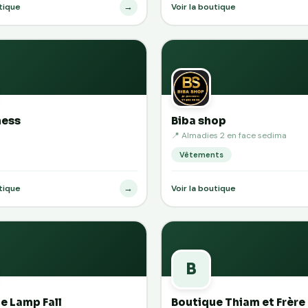
→
utique
Voir la boutique
ness
Biba shop
📍 Almadies 2 en face sedima
Vêtements
→
utique
Voir la boutique
B
e Lamp Fall
Boutique Thiam et Frère