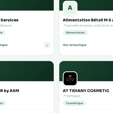
A
 Services
Alimentation Bétail M S 
/Sibassor
📍 parcelle Assainies unité 22 en fa
ie
Alimentation
→
utique
Voir la boutique
R by ASM
AT TIDIANY COSMETIC
📍 RUFISQUE
ts
Cosmétique