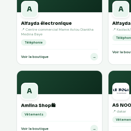
A
A
Alfayda électronique
Alfayda
📍 Centre commercial Mame Astou Diankha
📍 Kaolack
Medina Baye
Téléphon
Téléphonie
Voir la bo
→
Voir la boutique
A
AS NOO
Amiina Shop🛍️
📍 dakar
Vêtements
Vêtemen
→
Voir la boutique