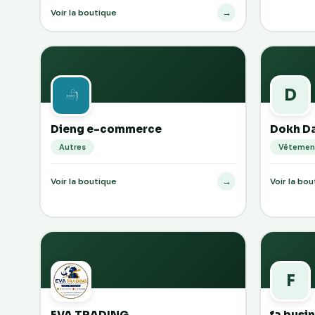
→
Voir la boutique
D
Dieng e-commerce
Dokh Da
Autres
Vêtemen
→
Voir la boutique
Voir la bo
F
EVA TRADING
fa busi