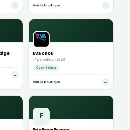
→
→
Voir la boutique
dige
Eva chou
📍 parcelle unité 25
Cosmétique
→
→
Voir la boutique
F
FripFromFrance