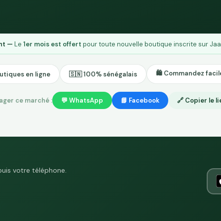
ent —
Le
1er mois est offert
pour toute nouvelle boutique inscrite sur Jaa
🛍️ Commandez faci
utiques en ligne
🇸🇳 100% sénégalais
ager ce marché :
💬 WhatsApp
📘 Facebook
🔗 Copier le l
puis votre téléphone.