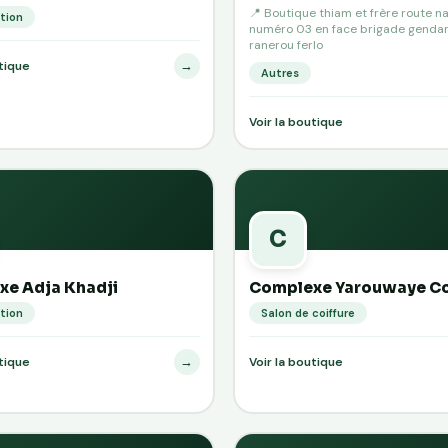
📍 Boutique thiam et frère route na
tion
numéro 03 en face brigade genda
ranerou ferlo
→
utique
Autres
Voir la boutique
C
e Adja Khadji
Complexe Yarouwaye Co
tion
Salon de coiffure
→
utique
Voir la boutique