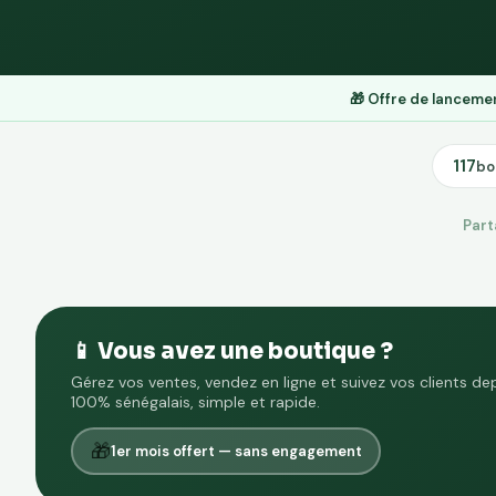
🎁 Offre de lancem
117
bo
Part
📱 Vous avez une boutique ?
Gérez vos ventes, vendez en ligne et suivez vos clients de
100% sénégalais, simple et rapide.
🎁
1er mois offert — sans engagement