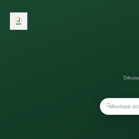
Découv
🔍