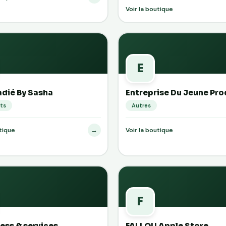
Voir la boutique
E
dié By Sasha
Entreprise Du Jeune Pro
ts
Autres
→
utique
Voir la boutique
F
ness & services
FALLOU Apple Store