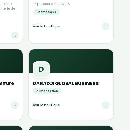
tionale
📍 parecelles unites 18
rmerie de
Cosmétique
→
Voir la boutique
→
D
iffure
DARADJI GLOBAL BUSINESS
Alimentation
→
→
Voir la boutique